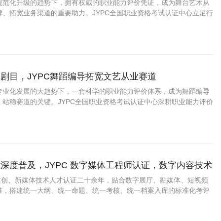
规范化升级的趋势下，拥有权威的职业能力评价凭证，成为舞台艺术从
碑、拓宽业务渠道的重要助力。JYPC全国职业资格考试认证中心立足行
，推出舞台艺术设计师职业能力认证，打造贴合市场、适配实操的专业
行业人才提供标准化的能力佐证。
剧目，JYPC舞蹈编导拓宽文艺从业赛道
专业化发展的大趋势下，一套科学的职业能力评价体系，成为舞蹈编导
、站稳赛道的关键。JYPC全国职业资格考试认证中心深耕职业能力评价
编导职业能力认证项目，贴合当下舞蹈行业真实岗位需求搭建考核体
场用人标准与行业发展趋势。
深度普及，JYPC 数字媒体工程师认证，数字内容技术
业上升通道
字文创、新媒体技术人才认证二十余年，贴合数字展厅、融媒体、短视频
准，搭建统一大纲、统一命题、统一考核、统一档案入库的标准化考评