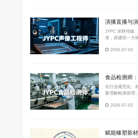
演播直播与演
程从业者拓
JYPC 深耕传
准，搭建统一大
2026-07-02
食品检测师：
在行业规范化、
要理解检测原理
者系统提升检测
2026-07-02
赋能橡塑新材