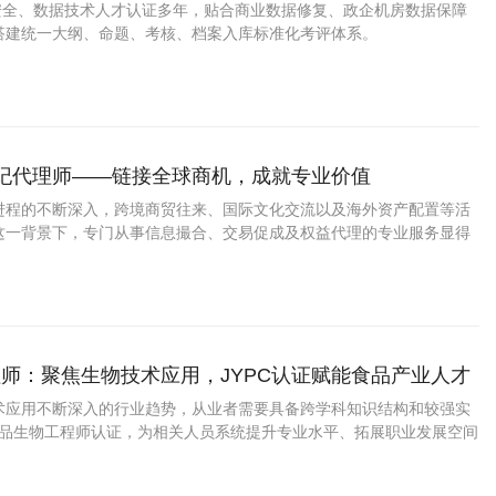
拓宽职业发展路径
息安全、数据技术人才认证多年，贴合商业数据修复、政企机房数据保障
搭建统一大纲、命题、考核、档案入库标准化考评体系。
经纪代理师——链接全球商机，成就专业价值
进程的不断深入，跨境商贸往来、国际文化交流以及海外资产配置等活
这一背景下，专门从事信息撮合、交易促成及权益代理的专业服务显得
从业者而言，拥有一份权威的第三方能力凭证，无疑是提升个人信誉与
效途径。
师：聚焦生物技术应用，JYPC认证赋能食品产业人才
术应用不断深入的行业趋势，从业者需要具备跨学科知识结构和较强实
C食品生物工程师认证，为相关人员系统提升专业水平、拓展职业发展空间
。