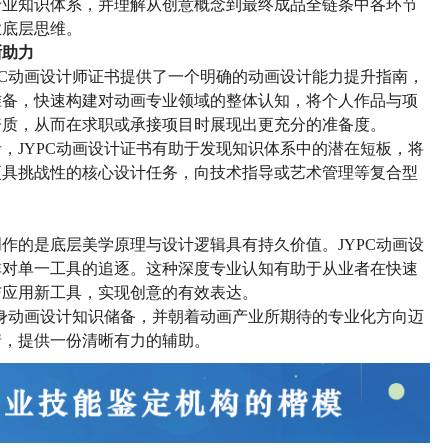
专业知识体系，并
理解从创意概念到最终成品全链条中各环节
业底层思维。
晰助力
PC动画设计师证书提供了一个明确的
动画设计
能力提升指南
，
准备，快速构建对动画专业领域的整体认知，将个人作品与项
资质，从而在求职或承接项目时展现出更充分的准备度。
者，
JYPC动画设计证书有助于
发现知识体系中的潜在短板，将
更具挑战性的核心设计任务
，
向技术指导或艺术管理等复合型
创作的
是
底层美学原理与设计逻辑具有持久价值。
JYPC动画设
非对单一工具的追逐。这种深度专业认知有助于从业者在快速
与应用新工具，实现创意的有效表达。
身
动画设计知识
储备，并朝着
动画
产业所期待的专业化方向迈
情，提供一份清晰有力的
辅助。