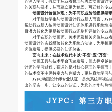
的深入学习，有助于从业者梳理与巩固动画设计
的关联与要求，从而建立更为稳固、可迁移的专
动画设计
价值体现：为不同职业阶段提供清
对于院校学生与
动画设计
行业新人而言，
JY
帮助行业新人
按照
动画设计
知识体系进行系统性
目潜力转化为更易被
动画
行业识别和评估的专业
对于在职的动画师、美术师及相关岗位从业
动画设计的
实践经验
转化
为系统方法论，为承担
岗位发展，提供必要的知识
储备。
面向未来：在技术迭代中以
“不变”应“万变”
动画工具与技术平台飞速发展，但支撑卓越
计师的学习过程，强调的是对核心原理的掌握而
的技术变革中保持定力与判断力，更从容地学习
JYPC动画设计师
专业认证
，是您系统审视自
出的坚实一步。让专业的认证，为您的才华与热