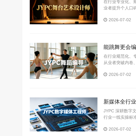
在行业专业化、
业者提升个人口
业岗位真实需求
2026-07-02
化评价体系，为
能跳舞更会编
在行业规范化、
从业者突破内卷
领域，推出舞蹈
2026-07-02
系，精准匹配市
新媒体全行业
人才拓宽职
JYPC 深耕数
行业一线实操标
体系。
2026-07-02