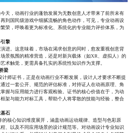
的今天，
动画
行业的蓬勃发展为无数创意人才带来了前所未有
，
再
到国民级游戏中细腻流畅的角色动作，
可见，
专业动画设
的繁荣，呼唤着更为标准化、系统化的专业能力评价体系，为
心引擎
度演进。这意味着，市场在渴求创意的同时，愈发重视创意背
、场景氛围的精准营造，还是对新兴载体（如
XR、虚拟人）的
的
艺术
触觉
，更需具备扎实的系统性知识作为支撑。
桥梁
设计师证书，正是在
动画行业不断发展，设计人才要求不断提
在通过一套公开、规范的评估标准，对持证人在动画原理、角
识掌握与应用能力进行客观检验。证书的核心价值在于，为
动
习框架与能力对标工具，帮助个人将零散的技能与经验，整合
业基石
作的核心知识维度展开，涵盖动画运动规律、造型与色彩原
流程、以及不同应用场景的设计规范等。
对动画设计专业知识