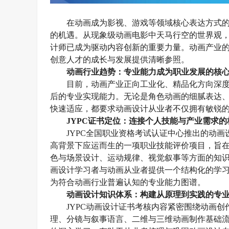
在动画成为影视、游戏等领域核心表达方式
的机遇。从现象级动画电影中天马行空的世界观
计师已成为驱动内容创新的重要力量。
动画
产业
创意
人才的成长与发展提供清晰参照。
动画
行业趋势：专业能力成为职业发展的核
目前，
动画产业正向工业化、精品化方向深
后的专业实现能力。无论是角色动画的细腻表达
快速适应，都要求
动画设计
从业者不仅拥有
敏锐
JYPC证书定位：连接个人技能与产业需求的
JYPC全国职业资格考试认证中心推出的动画
高
背景下应运而生的一项职业技能评价项目
，
旨
色与场景设计、运动规律、视觉叙事等方面的知
画设计
学习者与
动画
从业者提供一个结构化的学
为符合
动画
行业普遍认知的专业能力图谱。
动画设计
知识体系：构建从原理到实践的专
JYPC动画设计
证书考核内容紧密围绕动画创
理、分镜与叙事语言、二维与三维动画制作基础