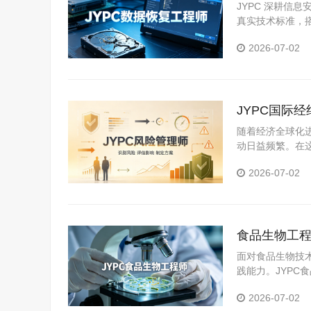
复技术人才
JYPC 深耕信
真实技术标准，
2026-07-02
JYPC国际
随着经济全球化
动日益频繁。在
尤为重要。对于
2026-07-02
职业竞争力的有
食品生物工程
面对食品生物技
践能力。JYP
提供了积极支持
2026-07-02