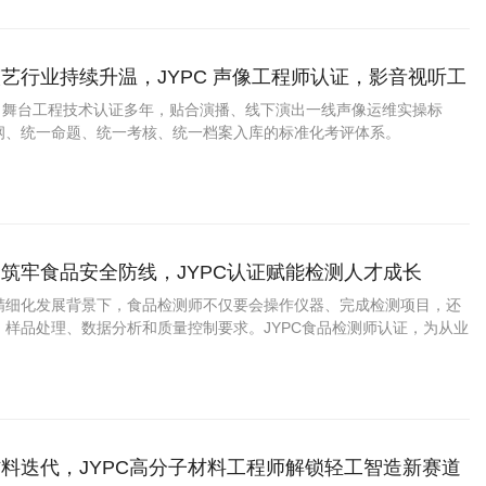
艺行业持续升温，JYPC 声像工程师认证，影音视听工
宽职业发展通道
媒、舞台工程技术认证多年，贴合演播、线下演出一线声像运维实操标
纲、统一命题、统一考核、统一档案入库的标准化考评体系。
筑牢食品安全防线，JYPC认证赋能检测人才成长
精细化发展背景下，食品检测师不仅要会操作仪器、完成检测项目，还
、样品处理、数据分析和质量控制要求。JYPC食品检测师认证，为从业
能力、增强职业竞争力提供了有益支持。
料迭代，JYPC高分子材料工程师解锁轻工智造新赛道