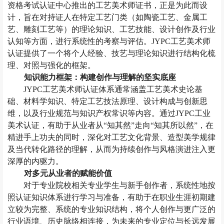
资格考试认证中心推出的工艺美术师证书，正是为此而设
计
，
旨在对持证人在特定工艺门类（如陶瓷工艺、金属工
艺、雕刻工艺等）的理论知识、工艺技能、设计创作及行业
认知等方面，进行系统性的考察与评估。
JYPC工艺美术师
认证提供
了
一个将个人经验、技艺与理论知识进行结构化梳
理、对照与强化的框架。
知识能力框架：构建创作与理解的坚实底座
JYPC工艺美术师
认证体系通常涵盖工艺美术史论基
础、材料学知识、特定工艺技法原理、设计构成与创新思
维，以及行业规范与知识产权常识等内容。
通过
JYPC工业
美术认证，
有助于从业者从
“知其然”走向“知其所以然”，在
精进手上功夫的同时，深化对工艺文化背景、造型美学规律
及当代转化路径的理解，从而为持续创作与风格演进注入更
深厚的内驱力。
对多元从业者的赋能价值
对于
专业
院校相关专业学生与新手创作者，系统性地按
照认证知识体系进行学习与准备，有助于在职业生涯初期建
立较为完整、系统的专业知识结构，将个人创作与更广泛的
行业语境、历史脉络相连接，为未来的专业定位与长远发展