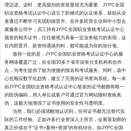
理迈进。这时，更高级别的资质显得尤为重要。
JYPC
全国
职业资格考试认证中心设立了阶梯式的认证体系，鼓励从业
者通过不断学习实现职级晋升。在许多民营企业和中小型会
展服务公司中，员工持有
JYPC
全国职业资格考试认证中心
颁发的相关证书，往往被视为具备一定业务能力的表现，这
在内部晋升、薪资待遇谈判时，都可能成为你的加分项。
值得一提的是，
JYPC
全国职业资格考试认证中心的服
务网络覆盖广泛，在全国
30
多个省市设有分支机构和合作
点，为考生提供了较为便捷的报名和考试服务。同时，该中
心也顺应数字化趋势，建立了完善的证书查询系统。每一本
由
JYPC
全国职业资格考试认证中心签发的证书都拥有唯一
的防伪编码，用人单位或客户可通过官方网站随时查验真
伪，这极大地增强了证书使用的安全性与透明度。
当然，我们必须清醒地认识到，任何证书都无法替代实
际的工作经验。正如许多行业资深人士所言，会展策划师的
真正价值在于“证书
+
案例
+
资源”的有机结合。由
JYPC
全国