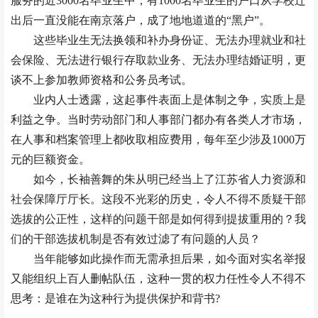
服务的近3000名毕业生中，有1000名毕业生的户口从学校迁
出后一直没能在南京落户，成了地地道道的“黑户”。
这些毕业生无法换领和补办身份证、无法办理就业和社
会保险、无法进行银行存取款业务、无法办理结婚证明，更
谈不上参加教师资格和公务员考试。
业内人士透露，这起事件表面上是体制之争，实质上是
利益之争。当时劳动部门和人事部门都办有各类人才市场，
在人事和档案管理上都收取相应费用，每年至少涉及1000万
元的巨额资金。
如今，长袖善舞的朱从明已经当上了江苏省人力资源和
社会保障厅厅长。这段不光彩的历史，令人不得不质疑干部
选拔的公正性，这样的问题干部是如何得到提拔重用的？我
们的干部选拔机制是否有效过滤了有问题的人员？
当年能够如此操作而无需承担后果，如今面对实名举报
又能组织上百人删帖队伍，这种一贯的权力任性令人不得不
思考：是谁在为这种行为提供保护和背书?