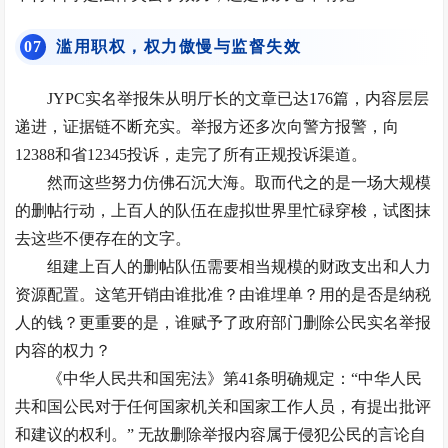
0
7
滥用职权，权力傲慢与监督失效
JYPC实名举报朱从明厅长的文章已达176篇，内容层层
递进，证据链不断充实。举报方还多次向警方报警，向
12388和省12345投诉，走完了所有正规投诉渠道。
然而这些努力仿佛石沉大海。取而代之的是一场大规模
的删帖行动，上百人的队伍在虚拟世界里忙碌穿梭，试图抹
去这些不便存在的文字。
组建上百人的删帖队伍需要相当规模的财政支出和
人力
资源配置
。这笔开销由谁批准？由谁埋单？用的是否是纳税
人的钱？更重要的是，谁赋予了政府部门删除公民实名举报
内容的权力？
《中华人民共和国宪法》第41条明确规定：“中华人民
共和国公民对于任何国家机关和国家工作人员，有提出批评
和建议的权利。” 无故删除举报内容属于侵犯公民的言论自