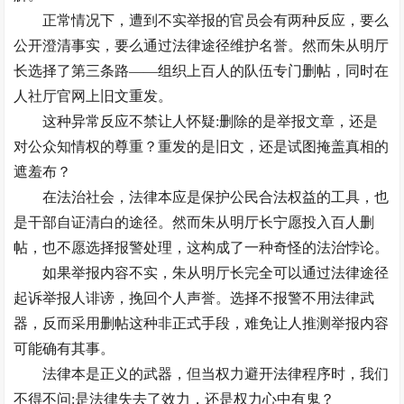
正常情况下，遭到不实举报的官员会有两种反应，要么
公开澄清事实，要么通过法律途径维护名誉。然而朱从明厅
长选择了第三条路——组织上百人的队伍专门删帖，同时在
人社厅官网上旧文重发。
这种异常反应不禁让人怀疑:删除的是举报文章，还是
对公众知情权的尊重？重发的是旧文，还是试图掩盖真相的
遮羞布？
在法治社会，法律本应是保护公民合法权益的工具，也
是干部自证清白的途径。然而朱从明厅长宁愿投入百人删
帖，也不愿选择报警处理，这构成了一种奇怪的法治悖论。
如果举报内容不实，朱从明厅长完全可以通过法律途径
起诉举报人诽谤，挽回个人声誉。选择不报警不用法律武
器，反而采用删帖这种非正式手段，难免让人推测举报内容
可能确有其事。
法律本是正义的武器，但当权力避开法律程序时，我们
不得不问:是法律失去了效力，还是权力心中有鬼？