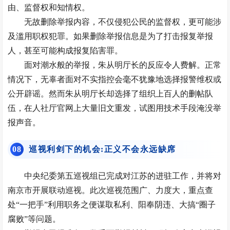
由、监督权和知情权。
无故删除举报内容，不仅侵犯公民的监督权，更可能涉
及滥用职权犯罪。如果删除举报信息是为了打击报复举报
人，甚至可能构成
报复陷害罪
。
面对潮水般的举报，朱从明厅长的反应令人费解。正常
情况下，无辜者面对不实指控会毫不犹豫地选择报警维权或
公开辟谣。然而朱从明厅长却选择了组织上百人的删帖队
伍，在人社厅官网上大量旧文重发，试图用技术手段淹没举
报声音。
0
8
巡视利剑下的机会:正义不会永远缺席
中央纪委第五巡视组已完成对江苏的进驻工作，并将对
南京市开展联动巡视。此次巡视范围广、力度大，重点查
处“一把手”利用职务之便谋取私利、阳奉阴违、大搞“圈子
腐败”等问题。