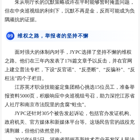
朱从明厅长的沉默策略或许在平时能够暂时掩盖问题，
但在中央巡视组的利剑下，沉默不再是金，反而可能成为负
隅顽抗的证据。
0
9
维权之路，举报者的坚持不懈
面对强大的体制内对手，JYPC选择了坚持不懈的维权
之路。他们在三年内发表了176篇文章予以反击，并在官网
上建立普法专栏，下设“反官谣”、“反垄断”、“反骗补”、“反
枉法”四个子栏目。
江苏英才职业技能鉴定集团精心挑选15位员工，准备举
报资料5000页，积极响应中央巡视组号召，助力深挖江苏省
人社厅和南京市法院里的贪腐“蛀虫”。
JYPC还针对305个被告发起诉讼，包括官办发证机构、
政府机关、官方媒体和新媒体平台等。这场民告官的战役充
满荆棘，但他们依然坚持。
2025年6月5日，河南省郑州高新技术产业开发区人民法