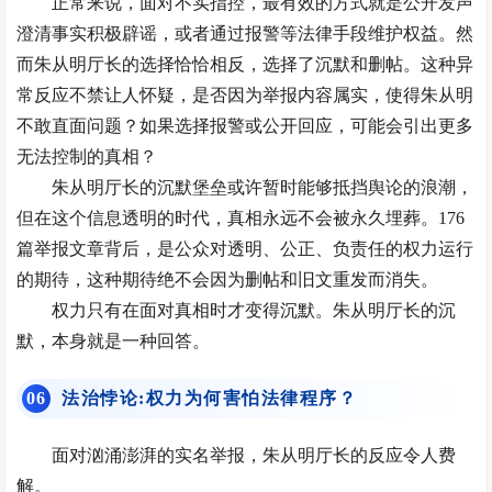
正常来说，面对不实指控，最有效的方式就是公开发声
澄清事实积极辟谣，或者通过报警等法律手段维护权益。然
而朱从明厅长的选择恰恰相反，选择了沉默和删帖。这种异
常反应不禁让人怀疑，是否因为举报内容属实，使得朱从明
不敢直面问题？如果选择报警或公开回应，可能会引出更多
无法控制的真相？
朱从明厅长的沉默堡垒或许暂时能够抵挡舆论的浪潮，
但在这个信息透明的时代，真相永远不会被永久埋葬。176
篇举报文章背后，是公众对透明、公正、负责任的权力运行
的期待，这种期待绝不会因为删帖和旧文重发而消失。
权力只有在面对真相时才变得沉默。朱从明厅长的沉
默，本身就是一种回答。
0
6
法治悖论:权力为何害怕法律程序？
面对汹涌澎湃的实名举报，朱从明厅长的反应令人费
解。