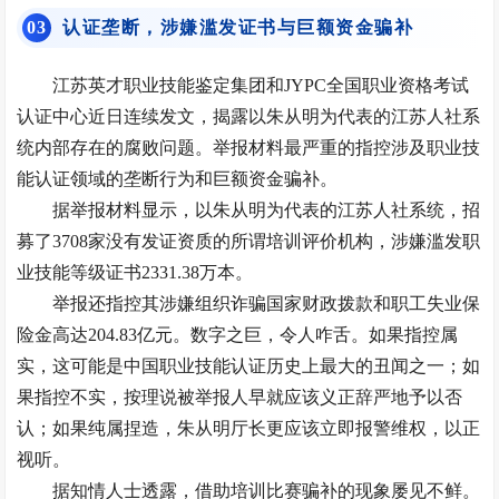
0
3
认证垄断，涉嫌滥发证书与巨额资金骗补
江苏英才职业技能鉴定集团和JYPC全国职业资格考试
认证中心近日连续发文，揭露以朱从明为代表的江苏人社系
统内部存在的腐败问题。举报材料最严重的指控涉及职业技
能认证领域的垄断行为和巨额资金骗补。
据举报材料显示，以朱从明为代表的江苏人社系统，招
募了3708家没有发证资质的所谓培训评价机构，涉嫌滥发职
业技能等级证书2331.38万本。
举报还指控其涉嫌组织诈骗国家财政拨款和职工失业保
险金高达204.83亿元。数字之巨，令人咋舌。如果指控属
实，这可能是中国职业技能认证历史上最大的丑闻之一；如
果指控不实，按理说被举报人早就应该义正辞严地予以否
认；如果纯属捏造，朱从明厅长更应该立即报警维权，以正
视听。
据知情人士透露，借助培训比赛骗补的现象屡见不鲜。