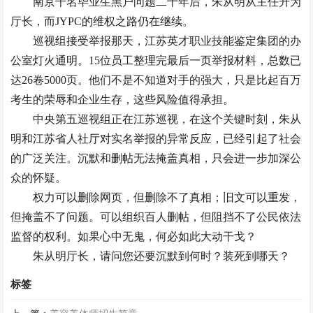
南京千名毕业生黑户问题二十年后，朱从明从主任升为
厅长，而JYPC的维权之路仍在继续。
巡视组接受举报那天，江苏英才职业技能鉴定集团的办
公室灯火通明。15位员工整理完最后一页举报材料，总数已
达26卷5000页。他们不是不知道对手的强大，只是比起百万
考生的荣辱和企业生存，这些风险值得承担。
中央第五巡视组正在江苏巡视，在这个关键时刻，朱从
明和江苏省人社厅对实名举报的异常反应，已经引起了社会
的广泛关注。沉默和删帖无法掩盖真相，只会进一步加深公
众的怀疑。
权力可以删除网页，但删除不了真相；旧文可以重发，
但掩盖不了问题。可以组织百人删帖，但阻挡不了公民依法
监督的权利。如果心中无鬼，何必如此大动干戈？
朱从明厅长，请问您还要沉默到何时？装死到哪天？
标签