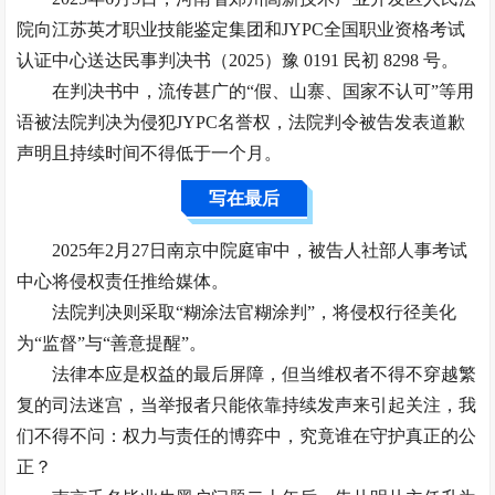
院向江苏英才职业技能鉴定集团和JYPC全国职业资格考试
认证中心送达民事判决书（2025）豫 0191 民初 8298 号。
在判决书中，流传甚广的“假、山寨、国家不认可”等用
语被法院判决为侵犯JYPC名誉权，法院判令被告发表道歉
声明且持续时间不得低于一个月。
写
在最后
2025年2月27日南京中院庭审中，被告人社部人事考试
中心将侵权责任推给媒体。
法院判决则采取“糊涂法官糊涂判”，将侵权行径美化
为“监督”与“善意提醒”。
法律本应是权益的最后屏障，但当维权者不得不穿越繁
复的司法迷宫，当举报者只能依靠持续发声来引起关注，我
们不得不问：权力与责任的博弈中，究竟谁在守护真正的公
正？