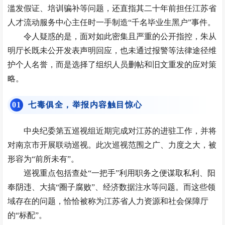
滥发假证、培训骗补等问题，还直指其二十年前担任江苏省
人才流动服务中心主任时一手制造“千名毕业生黑户”事件。
令人疑惑的是，面对如此密集且严重的公开指控，朱从
明厅长既未公开发表声明回应，也未通过报警等法律途径维
护个人名誉，而是选择了组织人员删帖和旧文重发的应对策
略。
0
1
七毒俱全，举报内容触目惊心
中央纪委第五巡视组近期完成对江苏的进驻工作，并将
对南京市开展联动巡视。此次巡视范围之广、力度之大，被
形容为“前所未有”。
巡视重点包括查处“一把手”利用职务之便谋取私利、阳
奉阴违、大搞“圈子腐败”、经济数据注水等问题。而这些领
域存在的问题，恰恰被称为江苏省人力资源和社会保障厅
的“标配”。