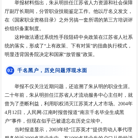
举报材料指出，朱从明担任江苏省人力资源和社会保障
厅副厅长期间，分管职业技能鉴定工作。他以厅名义发文，
在《
国家职业资格目录
》之外另搞一套所谓的第三方培训评
价组织备案制度。
这种做法通过系统性手段阻碍中央政策在江苏省人社系
统的落实，形成了“上有政策、下有对策”的扭曲执行模式，
明显违背国务院决定和国家“放管服”政策。
0
2
千名黑户，历史问题浮现水面
举报不仅关注近期问题，还追溯了朱从明的职业生涯。
二十年前，朱从明担任江苏省人才流动服务中心主任时，就
曾为了垄断利益，利用职权消灭江苏英才人才市场。2004年
4月12日，人民网-江南时报曾报道“南京千名毕业生成黑
户”事件，但现在似乎已被遗忘在历史尘埃中。
当时报道显示，2003年经“江苏英才”提供劳动人事代理