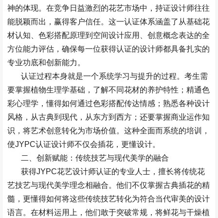
神的体现。在竞争日益激烈的花艺市场中，持证设计师往往
能脱颖而出，赢得客户信任。这一认证体系涵盖了从基础花
材认知、色彩搭配原理到空间设计应用、创意概念表达的全
方位能力评估，确保每一位获得认证的设计师都具备扎实的
专业功底和创新能力。
认证过程本身就是一个系统学习与提升的过程。考生需
要掌握植物生理学基础，了解不同花材的养护特性；精通色
彩心理学，懂得如何通过色彩搭配传达情感；熟悉各种设计
风格，从古典到现代，从东方到西方；还要掌握商业运作知
识，将艺术创意转化为市场价值。这种全面而系统的培训，
使
JYPC
认证设计师不仅会插花，更懂设计。
二、创新赋能：传统技艺与现代美学的融合
获得
JYPC
花艺设计师认证的专业人士，擅长将传统花
艺技艺与现代美学理念相融合。他们不仅掌握古典插花的精
髓，更懂得如何将这些传统技艺转化为符合当代审美的设计
语言。在材料运用上，他们敢于突破常规，将鲜花与干燥植